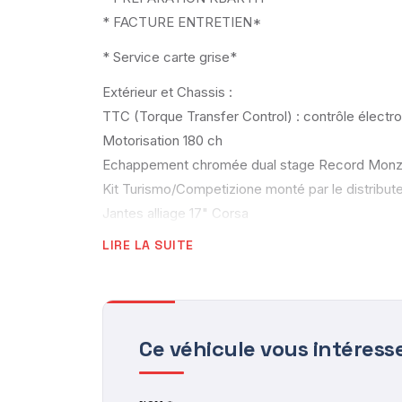
* FACTURE ENTRETIEN*
* Service carte grise*
Extérieur et Chassis :
TTC (Torque Transfer Control) : contrôle électro
Motorisation 180 ch
Echappement chromée dual stage Record Monza 
Kit Turismo/Competizione monté par le distributeu
Jantes alliage 17" Corsa
Etriers de frein Brembo rouge avec disques de
LIRE LA SUITE
Intérieur :
Rétroviseurs extérieurs électriques dégivrants
Uconnect 7'' HD Nav LIVE + Apple CarPlay et A
Ce véhicule vous intéress
Manomètre de mesure de pression du turbo
Filtre à air "powered by BMC"
Sièges baquet (conducteur et passager) Abarth 