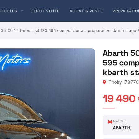
HICULES
DÉPÔT VENTE
ACHAT & VENTE
PRÉPARATIO
0 ii (2) 1.4 turbo t-jet 180 595 competizione – préparation kbarth stage 
Abarth 500
595 compe
kbarth st
Thoiry (78770)
19 490
MARQUE
ABARTH