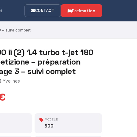
CONTACT
Estimation
N
3 – suivi complet
 ii (2) 1.4 turbo t-jet 180
tizione – préparation
age 3 – suivi complet
 Yvelines
 €
MODÈLE
500