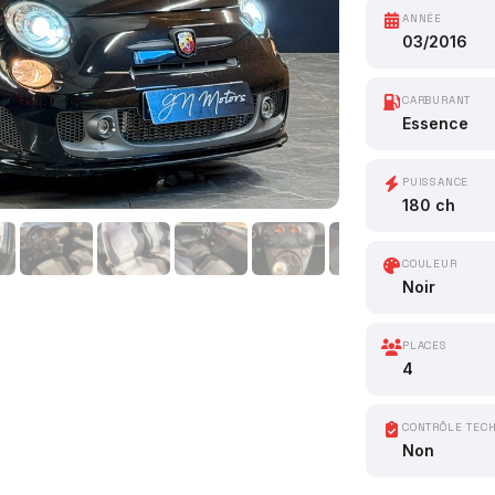
ANNÉE
03/2016
CARBURANT
Essence
PUISSANCE
180 ch
COULEUR
Noir
PLACES
4
CONTRÔLE TEC
Non