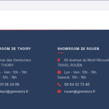
à l'AV et 240mm x 11mm à l'AR
anti-crevaison
OOM DE THOIRY
SHOWROOM DE ROUEN
s de rétroviseurs + Inserts boucliers AV et AR Noir
rue des Genévriers
65 Avenue du Mont Riboud
 THOIRY
76000, ROUEN
 - Ven : 10h - 19h
Lun - Ven : 10h - 19h
: 10h - 18h
Samedi : 10h - 18h
 01 28 24 08
06 64 02 73 46
en cuir/alcantara marron avec coque gris mat
ntact@gnmotors.fr
rouen@gnmotors.fr