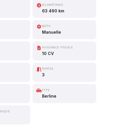
KILOMÉTRAGE
63 490 km
BOÎTE
Manuelle
PUISSANCE FISCALE
10 CV
PORTES
3
TYPE
Berline
HNIQUE