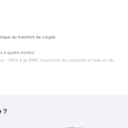
nique du transfert de couple
à quatre sorties
r - Filtre à air BMC, bouchons de carburant et huile en alu
 frein AV Ø305MM
ndroid Auto
e ?
Corsa by Sabelt en tissu