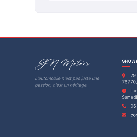
Autre :
Amortisseurs Koni AR avec valve FSD
Amortisseurs Koni AV avec valve FSD
Capteur de pluie et de luminosité
Disques de freins 305mm x 28mm auto-ventilés 
Jantes en alliage 17" Formula Titane
Kit de réparation de pneu Fix & Go avec bombe 
SHOWR
Kit Esthétique Abarth: Stickers latéraux + Coque
Option négative Kit + MO Distributeur
29 
L'automobile n'est pas juste une
Peinture métallisée Noir Scorpione
78770,
passion, c'est un héritage.
Projecteurs Xénon avec lave-phares
Lun
Samedi 
Rétroviseur intérieur photochromatique
06
Sièges baquet (conducteur et passager) Sabelt 
Stickers latéraux Abarth Gris Mat
co
Turbo TD04
Collecteur 4 en 1 chez GMC Racing Official