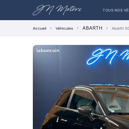
TOUS NOS VÉ
›
›
ABARTH
›
Accueil
Véhicules
Abarth 50