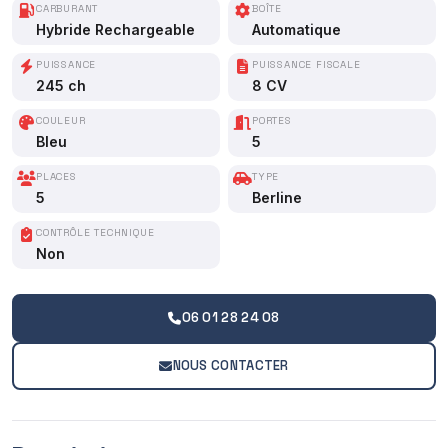
CARBURANT
BOÎTE
Hybride Rechargeable
Automatique
PUISSANCE
PUISSANCE FISCALE
245 ch
8 CV
COULEUR
PORTES
Bleu
5
PLACES
TYPE
5
Berline
CONTRÔLE TECHNIQUE
Non
06 01 28 24 08
NOUS CONTACTER