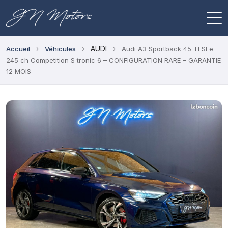
›
›
AUDI
›
Accueil
Véhicules
Audi A3 Sportback 45 TFSI e
245 ch Competition S tronic 6 – CONFIGURATION RARE – GARANTIE
12 MOIS