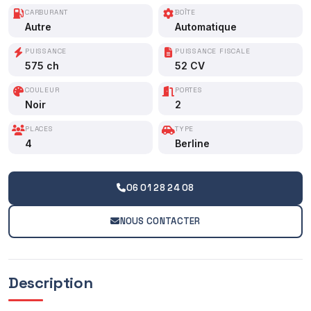
CARBURANT
BOÎTE
Autre
Automatique
PUISSANCE
PUISSANCE FISCALE
575 ch
52 CV
COULEUR
PORTES
Noir
2
PLACES
TYPE
4
Berline
06 01 28 24 08
NOUS CONTACTER
Description