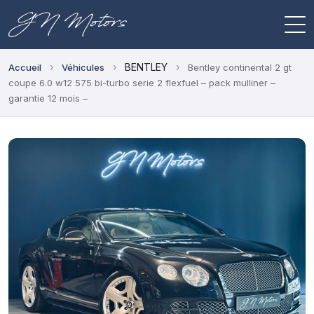
›
›
BENTLEY
›
Accueil
Véhicules
Bentley continental 2 gt
coupe 6.0 w12 575 bi-turbo serie 2 flexfuel – pack mulliner –
garantie 12 mois –