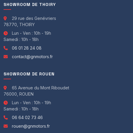
SHOWROOM DE THOIRY
Banquette rabattable
Boite à gants réfrigérée
Boite automatique
29 rue des Genévriers
Climatisation automatique multi zone
78770, THOIRY
Démarrage sans clef
Lun - Ven : 10h - 19h
Direction assistée
Samedi : 10h - 18h
Fermeture électrique automatique
06 01 28 24 08
GPS
Intérieur tout cuir
contact@gnmotors.fr
Kit téléphone main libre
Ouverture du coffre électrique
Pack bois
SHOWROOM DE ROUEN
Palettes au volant
Pédalier alu
65 Avenue du Mont Riboudet
Régulateur limiteur de vitesse
76000, ROUEN
Rétroviseur int. jour/nuit auto
Lun - Ven : 10h - 19h
Sièges électrique à mémoire
Samedi : 10h - 18h
Sièges sport semi-baquets
Tapis de sol
06 64 02 73 46
Vitres électriques
rouen@gnmotors.fr
Vitres fumées