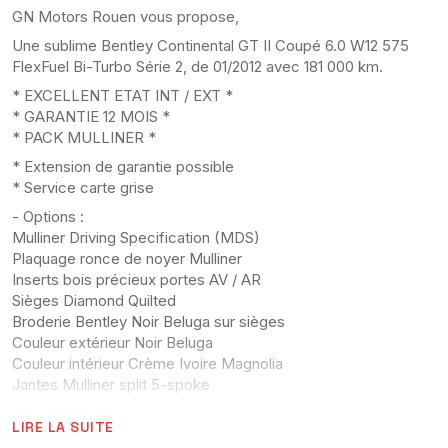
GN Motors Rouen vous propose,
Une sublime Bentley Continental GT II Coupé 6.0 W12 575
FlexFuel Bi-Turbo Série 2, de 01/2012 avec 181 000 km.
* EXCELLENT ETAT INT / EXT *
* GARANTIE 12 MOIS *
* PACK MULLINER *
* Extension de garantie possible
* Service carte grise
- Options :
Mulliner Driving Specification (MDS)
Plaquage ronce de noyer Mulliner
Inserts bois précieux portes AV / AR
Sièges Diamond Quilted
Broderie Bentley Noir Beluga sur sièges
Couleur extérieur Noir Beluga
Couleur intérieur Crème Ivoire Magnolia
Jantes Mulliner split 5-spoke
- Frais récents :
LIRE LA SUITE
Pneus x4