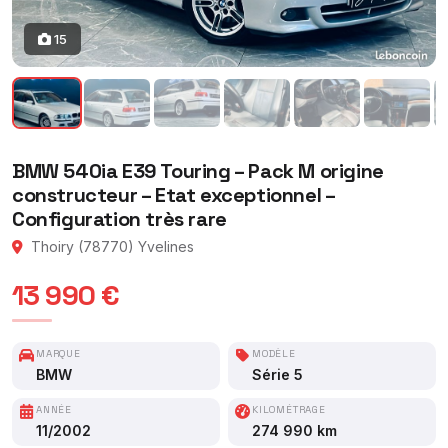
15
BMW 540ia E39 Touring – Pack M origine
constructeur – Etat exceptionnel –
Configuration très rare
Thoiry (78770) Yvelines
13 990 €
MARQUE
MODÈLE
BMW
Série 5
ANNÉE
KILOMÉTRAGE
11/2002
274 990 km