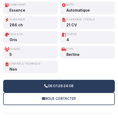
CARBURANT
BOÎTE
Essence
Automatique
PUISSANCE
PUISSANCE FISCALE
286 ch
21 CV
COULEUR
PORTES
Gris
4
PLACES
TYPE
5
Berline
CONTRÔLE TECHNIQUE
Non
06 01 28 24 08
NOUS CONTACTER