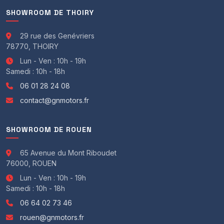
Éclairage intérieur temporisé
Fermeture électrique
SHOWROOM DE THOIRY
Intérieur tout cuir
Ouverture du coffre électrique
29 rue des Genévriers
Pédalier alu
78770, THOIRY
Prise 12V
Lun - Ven : 10h - 19h
Prise audio USB
Samedi : 10h - 18h
Rétroviseur int. jour/nuit auto
Sièges chauffants
06 01 28 24 08
Sièges sport semi-baquets
contact@gnmotors.fr
Vitres ar. surteintées
Volant 3 branches
Volant et pommeau cuir
SHOWROOM DE ROUEN
Mirror Screen
APPLE CAR PLAY
65 Avenue du Mont Riboudet
Android Auto
76000, ROUEN
- Sécurité :
Lun - Ven : 10h - 19h
6 airbags
Samedi : 10h - 18h
ESP
06 64 02 73 46
Airbags rideaux
Contrôle de freinage en courbe
rouen@gnmotors.fr