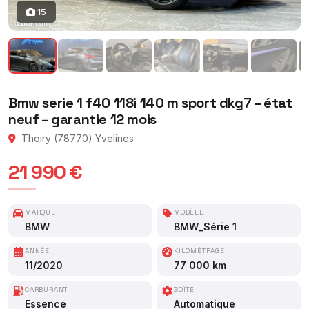
15
Bmw serie 1 f40 118i 140 m sport dkg7 – état
neuf – garantie 12 mois
Thoiry (78770) Yvelines
21 990 €
MARQUE
MODÈLE
BMW
BMW_Série 1
ANNÉE
KILOMÉTRAGE
11/2020
77 000 km
CARBURANT
BOÎTE
Essence
Automatique