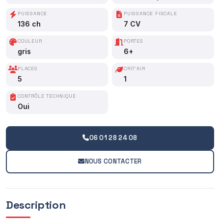
PUISSANCE
PUISSANCE FISCALE
136 ch
7 CV
COULEUR
PORTES
gris
6+
PLACES
CRIT'AIR
5
1
CONTRÔLE TECHNIQUE
Oui
06 01 28 24 08
NOUS CONTACTER
Description