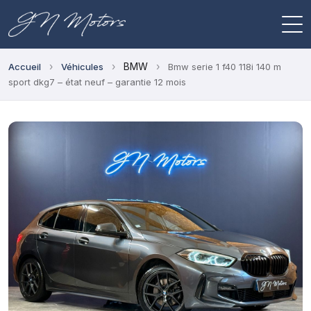
›
›
BMW
›
Accueil
Véhicules
Bmw serie 1 f40 118i 140 m
sport dkg7 – état neuf – garantie 12 mois