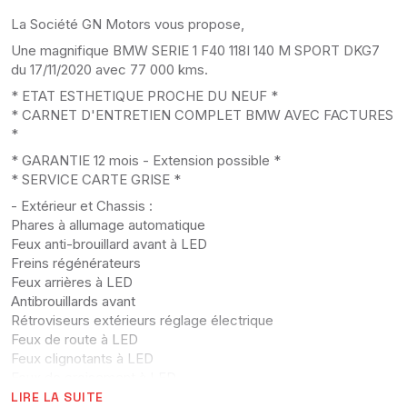
La Société GN Motors vous propose,
Une magnifique BMW SERIE 1 F40 118I 140 M SPORT DKG7
du 17/11/2020 avec 77 000 kms.
* ETAT ESTHETIQUE PROCHE DU NEUF *
* CARNET D'ENTRETIEN COMPLET BMW AVEC FACTURES
*
* GARANTIE 12 mois - Extension possible *
* SERVICE CARTE GRISE *
- Extérieur et Chassis :
Phares à allumage automatique
Feux anti-brouillard avant à LED
Freins régénérateurs
Feux arrières à LED
Antibrouillards avant
Rétroviseurs extérieurs réglage électrique
Feux de route à LED
Feux clignotants à LED
Feux de croisement à LED
Rétroviseurs extérieurs chauffants
LIRE LA SUITE