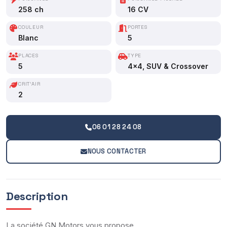
258 ch
16 CV
COULEUR
PORTES
Blanc
5
PLACES
TYPE
5
4x4, SUV & Crossover
CRIT'AIR
2
06 01 28 24 08
NOUS CONTACTER
Description
La société GN Motors vous propose,