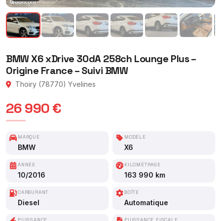
BMW X6 xDrive 30dA 258ch Lounge Plus –
Origine France – Suivi BMW
Thoiry (78770) Yvelines
26 990 €
MARQUE
MODÈLE
BMW
X6
ANNÉE
KILOMÉTRAGE
10/2016
163 990 km
CARBURANT
BOÎTE
Diesel
Automatique
PUISSANCE
PUISSANCE FISCALE