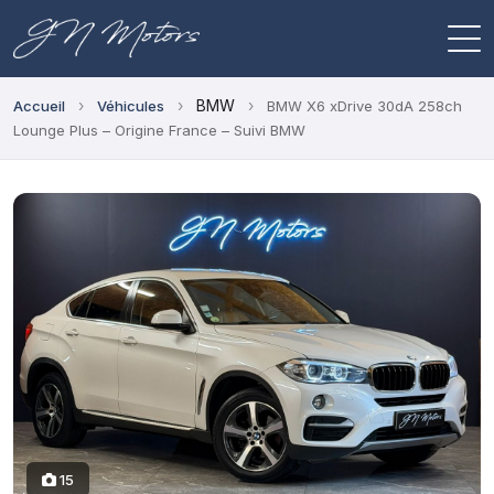
›
›
BMW
›
Accueil
Véhicules
BMW X6 xDrive 30dA 258ch
Lounge Plus – Origine France – Suivi BMW
15