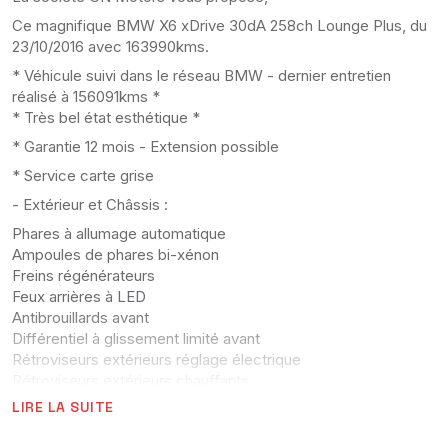
Ce magnifique BMW X6 xDrive 30dA 258ch Lounge Plus, du
23/10/2016 avec 163990kms.
* Véhicule suivi dans le réseau BMW - dernier entretien
réalisé à 156091kms *
* Très bel état esthétique *
* Garantie 12 mois - Extension possible
* Service carte grise
- Extérieur et Châssis :
Phares à allumage automatique
Ampoules de phares bi-xénon
Freins régénérateurs
Feux arrières à LED
Antibrouillards avant
Différentiel à glissement limité avant
Rétroviseurs extérieurs réglage électrique
Rétroviseurs extérieurs chauffants
Rétroviseurs rabattables électriquement
LIRE LA SUITE
4 roues motrices
Frein de parking automatique