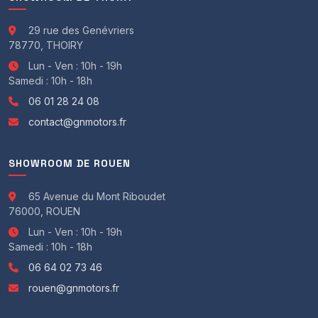
- Sécurité :
29 rue des Genévriers
6 airbags
78770, THOIRY
ESP
Lun - Ven : 10h - 19h
Airbags rideaux
Samedi : 10h - 18h
Contrôle de freinage en courbe
Système détection de collision
06 01 28 24 08
Lave-phares
contact@gnmotors.fr
Indicateur de sous-gonflage des pneus
Assistance au freinage d'urgence
Essuie glace capteur de pluie
SHOWROOM DE ROUEN
Antipatinage
ABS
65 Avenue du Mont Riboudet
Avertisseur de franchissement de ligne
76000, ROUEN
Airbags latéraux
Lun - Ven : 10h - 19h
Aide au démarrage en côte
Samedi : 10h - 18h
Projecteurs antibrouillard
Feux et essuie-glaces automatiques
06 64 02 73 46
- Autre
rouen@gnmotors.fr
Factures d'entretien
Marchepieds en aluminium