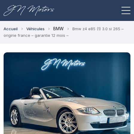
›
›
BMW
›
Accueil
Véhicules
Bmw z4 e85 (1) 3.0 si 265 –
origine france – garantie 12 mois –