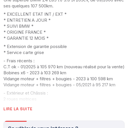
ses quelques 107 500km.
* EXCELLENT ETAT INT / EXT *
* ENTRETIEN A JOUR *
* SUIVI BMW *
* ORIGINE FRANCE *
* GARANTIE 12 MOIS *
* Extension de garantie possible
* Service carte grise
- Frais récents :
C.T ok - 01/2025 à 105 970 km (nouveau réalisé pour la vente)
Bobines x6 - 2023 à 103 269 km
Vidange moteur + filtres + bougies - 2023 à 100 598 km
Vidange moteur + filtres + bougies - 05/2021 à 95 217 km
- Extérieur et Châssis :
2 roues motrices
Châssis sport
LIRE LA SUITE
Clignotants blancs
Jantes alu 18"
Pare-brise athermique