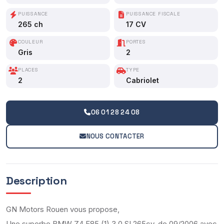
PUISSANCE
PUISSANCE FISCALE
265 ch
17 CV
COULEUR
PORTES
Gris
2
PLACES
TYPE
2
Cabriolet
06 01 28 24 08
NOUS CONTACTER
Description
GN Motors Rouen vous propose,
Une superbe BMW Z4 E85 (1) 3.0 SI 265cv, de 09/2006 avec