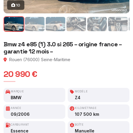
10
Bmw z4 e85 (1) 3.0 si 265 – origine france –
garantie 12 mois –
Rouen (76000) Seine-Maritime
20 990 €
MARQUE
MODÈLE
BMW
Z4
ANNÉE
KILOMÉTRAGE
09/2006
107 500 km
CARBURANT
BOÎTE
Essence
Manuelle