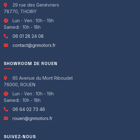
Feux automatiques
29 rue des Genévriers
Kit téléphone main libre bluetooth
78770, THOIRY
Antivol
Lun - Ven : 10h - 19h
Alarme
Samedi : 10h - 18h
Boulons antivol de roues
06 01 28 24 08
Gravage des vitres
contact@gnmotors.fr
Autres options / informations :
Carnet BMW disponible
Rétroviseurs électro chrome
SHOWROOM DE ROUEN
Double de clefs
Carnet d'entretien
65 Avenue du Mont Riboudet
Factures d'entretien
76000, ROUEN
Non fumeur
Lun - Ven : 10h - 19h
Visible SUR RDV du lundi au samedi de 10h00 à 19h00.
Samedi : 10h - 18h
GN Motors 65 avenue du Mont Riboudet 7600 Rouen
06 64 02 73 46
Contact : FLORENT GARCIA
rouen@gnmotors.fr
Pour les personnes éloignées, nous pouvons prendre
rendez-vous en appel Visio.
SUIVEZ-NOUS
Des vidéos détaillés de ce véhicule sont également