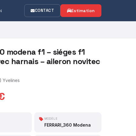
CONTACT
Estimation
N
60 modena f1 – siéges f1
ec harnais – aileron novitec
 Yvelines
€
MODÈLE
FERRARI_360 Modena