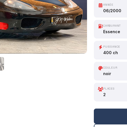
ANNÉE
06/2000
CARBURANT
Essence
PUISSANCE
400 ch
COULEUR
noir
PLACES
2