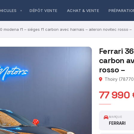
HICULES
DÉPÔT VENTE
ACHAT & VENTE
PRÉPARATIO
60 modena f1 – siéges f1 carbon avec harnais – aileron novitec rosso –
Ferrari 3
carbon av
rosso –
Thoiry (78770)
77 990 
MARQUE
FERRARI