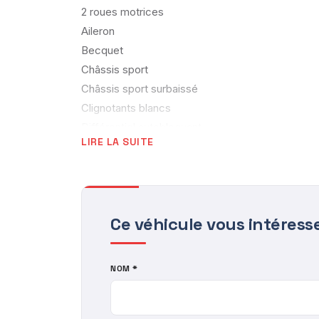
2 roues motrices
Aileron
Becquet
Châssis sport
Châssis sport surbaissé
Clignotants blancs
Différentiel autobloquant
LIRE LA SUITE
Échappement inox
Échappement sport
Jantes alu
Peinture métallisée
Ce véhicule vous intéress
Projecteurs xénon
Rétroviseurs électriques
Rétroviseurs rabattables
NOM *
Suspension sport
Intérieur :