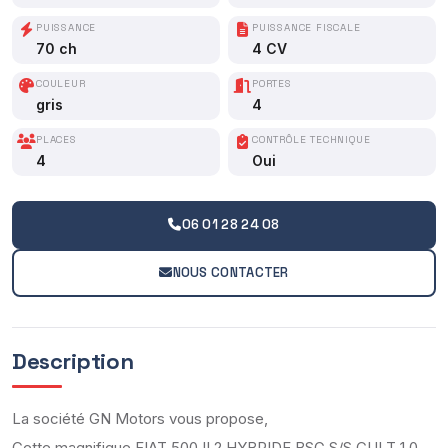
PUISSANCE
PUISSANCE FISCALE
70 ch
4 CV
COULEUR
PORTES
gris
4
PLACES
CONTRÔLE TECHNIQUE
4
Oui
06 01 28 24 08
NOUS CONTACTER
Description
La société GN Motors vous propose,
Cette magnifique FIAT 500 II 2 HYBRIDE BSG S/S CULT 1.0