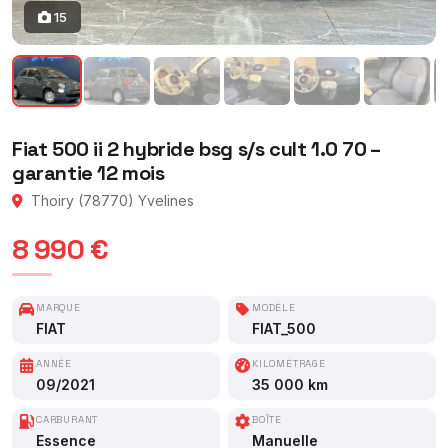
15
Fiat 500 ii 2 hybride bsg s/s cult 1.0 70 –
garantie 12 mois
Thoiry (78770) Yvelines
8 990 €
MARQUE
MODÈLE
FIAT
FIAT_500
ANNÉE
KILOMÉTRAGE
09/2021
35 000 km
CARBURANT
BOÎTE
Essence
Manuelle