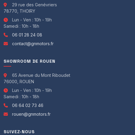
Samedi de 10h00 à 19h00
29 rue des Genévriers
Thomas BOUCHER - GN Motors 29 rue des Genévriers
78770, THOIRY
78770 Thoiry
Lun - Ven : 10h - 19h
Pour les personnes éloignées, nous pouvons prendre
Samedi : 10h - 18h
rendez-vous en appel Visio.
06 01 28 24 08
Livraison possible sur toute la France en supplément.
contact@gnmotors.fr
* Tarif hors carte grise & frais de mise à la route *
* Des erreurs pouvant se glisser dans nos annonces
n'hésitez pas à nous contacter *
SHOWROOM DE ROUEN
65 Avenue du Mont Riboudet
76000, ROUEN
Lun - Ven : 10h - 19h
Samedi : 10h - 18h
06 64 02 73 46
rouen@gnmotors.fr
SUIVEZ-NOUS