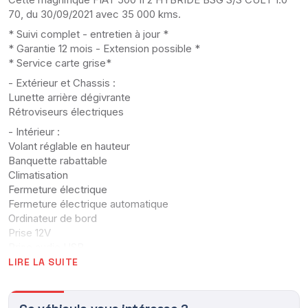
70, du 30/09/2021 avec 35 000 kms.
* Suivi complet - entretien à jour *
* Garantie 12 mois - Extension possible *
* Service carte grise*
- Extérieur et Chassis :
Lunette arrière dégivrante
Rétroviseurs électriques
- Intérieur :
Volant réglable en hauteur
Banquette rabattable
Climatisation
Fermeture électrique
Fermeture électrique automatique
Ordinateur de bord
Prise 12V
Prise audio USB
Prises audio auxiliaires
LIRE LA SUITE
Régulateur limiteur de vitesse
Vitres électriques
Vitres teintées