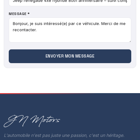
- Reconnaissance panneaux de signalisation
- Système de contrôle des angles morts
MESSAGE *
Autres équipements et informations :
- Apple Car Play & Android Auto
Grégoire ABADIE - GN Motors 29 rue des Genévriers 78770
Thoiry
Pour les personnes éloignées, nous pouvons prendre
rendez-vous en appel Visio.
Livraison possible sur toute la France en supplément.
* Tarif hors carte grise & frais de mise à la route *
* Des erreurs pouvant se glisser dans nos annonces
n'hésitez pas à nous contacter
L'automobile n'est pas juste une passion, c'est un héritage.