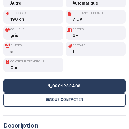
Autre
Automatique
PUISSANCE
PUISSANCE FISCALE
190 ch
7 CV
COULEUR
PORTES
gris
6+
PLACES
CRIT'AIR
5
1
CONTRÔLE TECHNIQUE
Oui
06 01 28 24 08
NOUS CONTACTER
Description