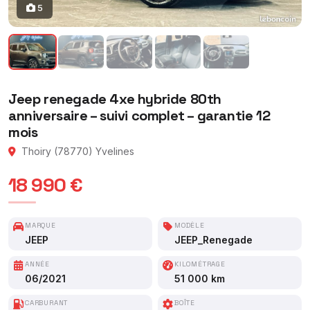
5
Jeep renegade 4xe hybride 80th
anniversaire – suivi complet – garantie 12
mois
Thoiry (78770) Yvelines
18 990 €
MARQUE
MODÈLE
JEEP
JEEP_Renegade
ANNÉE
KILOMÉTRAGE
06/2021
51 000 km
CARBURANT
BOÎTE