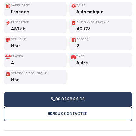
CARBURANT
BOÎTE
Essence
Automatique
PUISSANCE
PUISSANCE FISCALE
481 ch
40 CV
COULEUR
PORTES
Noir
2
PLACES
TYPE
4
Autre
CONTRÔLE TECHNIQUE
Non
06 01 28 24 08
NOUS CONTACTER