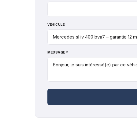
Lunette arrière dégivrante
Peinture intégrale
Peinture métallisée
VÉHICULE
Projecteurs bi-xénon
Rétroviseurs électriques et dégivrants
Rétroviseurs rabattables électriquement
Régulateur adaptatif
MESSAGE *
- Intérieur :
Système audio inclut DVD
Ordinateur de bord
Air conditionné auto
Système de navigation
Système audio lecteur CD et MP3
Limiteur de vitesse
Rétroviseur jour/nuit
Bluetooth