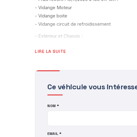
- Vidange Moteur
- Vidange boite
- Vidange circuit de refroidissement
- Extérieur et Chassis :
Rétroviseurs extérieurs réglage électrique
LIRE LA SUITE
Phares directionnels
Phares à allumage automatique
Rétroviseurs extérieurs chauffants
Ampoules de phares led
Ce véhicule vous intéress
Aide parking av/ar
Aide parking avec caméra de recul
Capote électrique
NOM *
Filet anti remous
Frein de parking automatique
Jantes alu 18"
EMAIL *