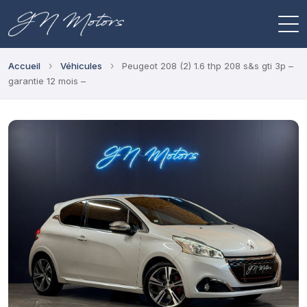
›
›
Accueil
Véhicules
Peugeot 208 (2) 1.6 thp 208 s&s gti 3p –
garantie 12 mois –