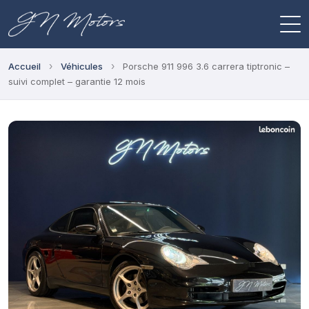
›
›
Accueil
Véhicules
Porsche 911 996 3.6 carrera tiptronic –
suivi complet – garantie 12 mois