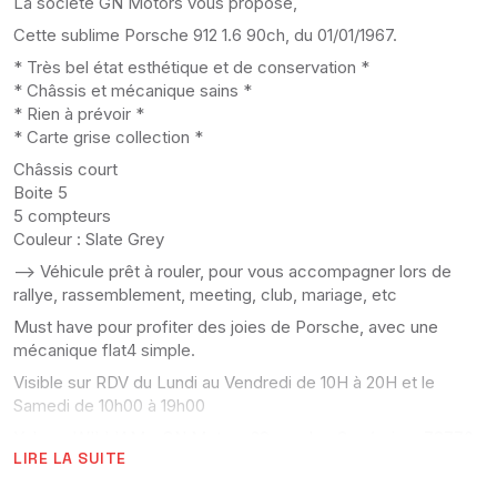
La société GN Motors vous propose,
Cette sublime Porsche 912 1.6 90ch, du 01/01/1967.
* Très bel état esthétique et de conservation *
* Châssis et mécanique sains *
* Rien à prévoir *
* Carte grise collection *
Châssis court
Boite 5
5 compteurs
Couleur : Slate Grey
--> Véhicule prêt à rouler, pour vous accompagner lors de
rallye, rassemblement, meeting, club, mariage, etc
Must have pour profiter des joies de Porsche, avec une
mécanique flat4 simple.
Visible sur RDV du Lundi au Vendredi de 10H à 20H et le
Samedi de 10h00 à 19h00
Yohann WILLIAM - GN Motors 29 rue des Genévriers 78770
LIRE LA SUITE
Thoiry
Pour les personnes éloignées, nous pouvons prendre