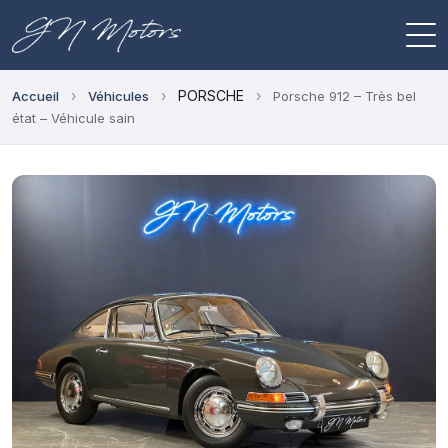
›
›
PORSCHE
›
Accueil
Véhicules
Porsche 912 – Très bel
état – Véhicule sain