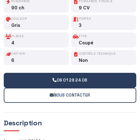
PUISSANCE
PUISSANCE FISCALE
90 ch
9 CV
COULEUR
PORTES
Gris
3
PLACES
TYPE
4
Coupé
CRIT'AIR
CONTRÔLE TECHNIQUE
6
Non
06 01 28 24 08
NOUS CONTACTER
Description