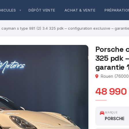
HICULES
DÉPÔT VENTE
ACHAT & VENTE
PRÉPARATIO
 cayman s type 981 (2) 3.4 325 pdk – configuration exclusive – garantie
Porsche c
325 pdk –
garantie 
Rouen (76000)
48 990
MARQUE
PORSCHE