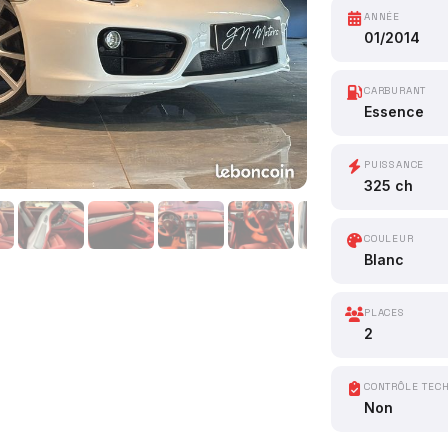
ANNÉE
01/2014
CARBURANT
Essence
PUISSANCE
325 ch
COULEUR
Blanc
PLACES
2
CONTRÔLE TEC
Non