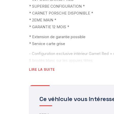
* SUPERBE CONFIGURATION *
* CARNET PORSCHE DISPONIBLE *
* 2EME MAIN *
* GARANTIE 12 MOIS *
* Extension de garantie possible
* Service carte grise
- Configuration exclusive intérieur Garnet Red + 
S brodés blanc sur les appuies têtes
Volant cuir + surpiqures
LIRE LA SUITE
Pommeau vitesse cuir
Accoudoir centrale cuir
Siège cuir + surpiqures
Tableau de bord cuir + surpiqures
Ce véhicule vous intéress
Cuir étendu sur les portes + surpiqures
Moquette Carrera Red