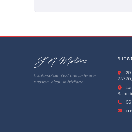
OPTIONS
- Extérieur et Chassis :
2 roues motrices (propulsion)
Aide parking av/ar
Aileron électrique
Châssis sport
Clignotants blancs
SHOWR
Étriers de freins rouges
Jantes alu 20"
29 
L'automobile n'est pas juste une
Lave-phares
78770,
passion, c'est un héritage.
Lunette arrière dégivrante
Lun
Samedi 
Pack chrono
06
Pare-brise athermique
Peinture intégrale Carrara White Metallic
co
Projecteurs bi-xénon
PSM