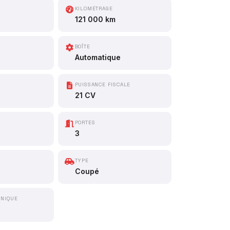
KILOMÉTRAGE
121 000 km
BOÎTE
Automatique
PUISSANCE FISCALE
21 CV
PORTES
3
TYPE
Coupé
HNIQUE