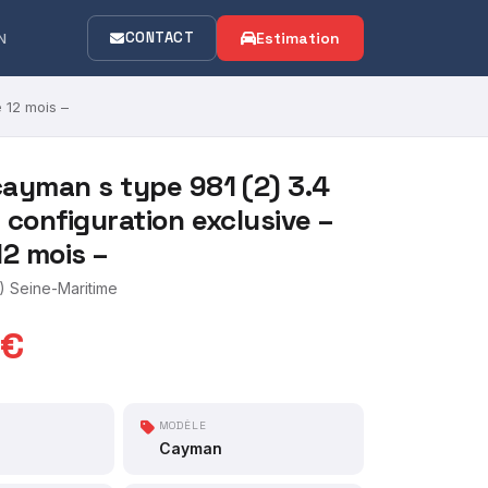
CONTACT
Estimation
N
 12 mois –
ayman s type 981 (2) 3.4
 configuration exclusive –
12 mois –
 Seine-Maritime
 €
MODÈLE
Cayman