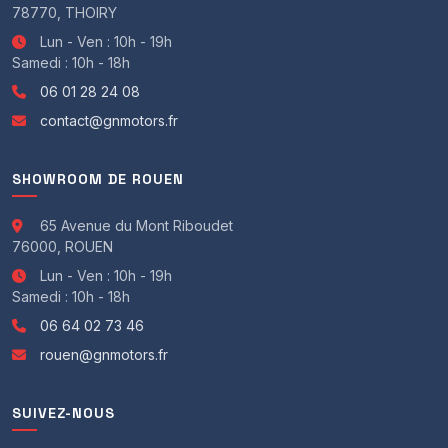
Air conditionné 1 zones
78770, THOIRY
Siège avant chauffant
Lun - Ven : 10h - 19h
Réglage du volant en hauteur, en profondeur
Samedi : 10h - 18h
Smart card / Smart key
Taille écran multi-fonctions 7 pouces
06 01 28 24 08
4 vitres électriques
contact@gnmotors.fr
Accoudoir central avant
Baguettes de seuil de porte alu
Caméra de recul
SHOWROOM DE ROUEN
Climatisation automatique
GPS
65 Avenue du Mont Riboudet
Pédalier alu
76000, ROUEN
Sièges chauffants
Système audio BOSE
Lun - Ven : 10h - 19h
Vitres ar. surteintées
Samedi : 10h - 18h
-Sécurité :
06 64 02 73 46
4 airbags
rouen@gnmotors.fr
ESP
Antipatinage
Indicateur de sous-gonflage des pneus
SUIVEZ-NOUS
Assistance au freinage d'urgence