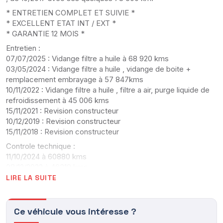
* ENTRETIEN COMPLET ET SUIVIE *
* EXCELLENT ETAT INT / EXT *
* GARANTIE 12 MOIS *
Entretien :
07/07/2025 : Vidange filtre a huile à 68 920 kms
03/05/2024 : Vidange filtre a huile , vidange de boite +
remplacement embrayage à 57 847kms
10/11/2022 : Vidange filtre a huile , filtre a air, purge liquide de
refroidissement à 45 006 kms
15/11/2021 : Revision constructeur
10/12/2019 : Revision constructeur
15/11/2018 : Revision constructeur
Controle technique :
11/10/2024 à 60880 kms
08/12/2022 à 46319 kms
13/10/2021 à 27624 kms
LIRE LA SUITE
Modification :
Lame avant style Maxton
Ce véhicule vous intéresse ?
Bas de caisse style Maxton