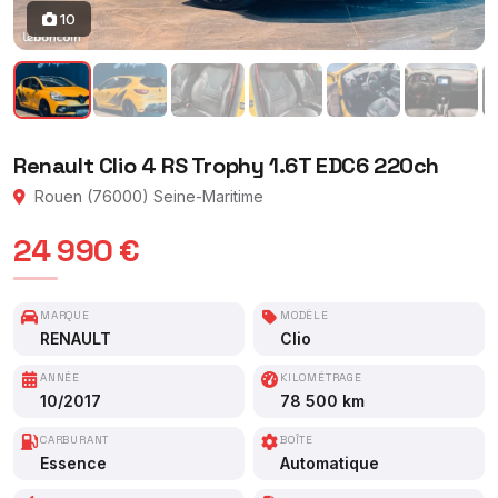
10
Renault Clio 4 RS Trophy 1.6T EDC6 220ch
Rouen (76000) Seine-Maritime
24 990 €
MARQUE
MODÈLE
RENAULT
Clio
ANNÉE
KILOMÉTRAGE
10/2017
78 500 km
CARBURANT
BOÎTE
Essence
Automatique