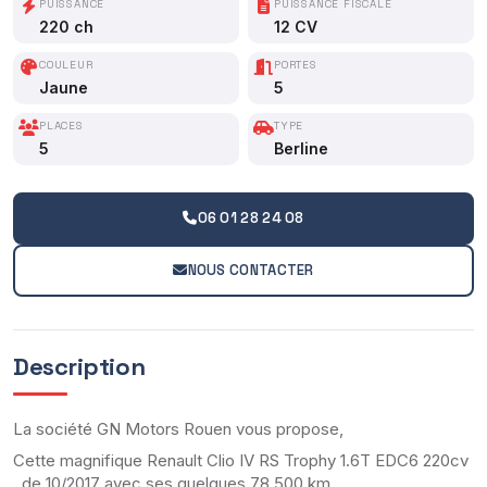
PUISSANCE
PUISSANCE FISCALE
220 ch
12 CV
COULEUR
PORTES
Jaune
5
PLACES
TYPE
5
Berline
06 01 28 24 08
NOUS CONTACTER
Description
La société GN Motors Rouen vous propose,
Cette magnifique Renault Clio IV RS Trophy 1.6T EDC6 220cv
, de 10/2017 avec ses quelques 78 500 km.