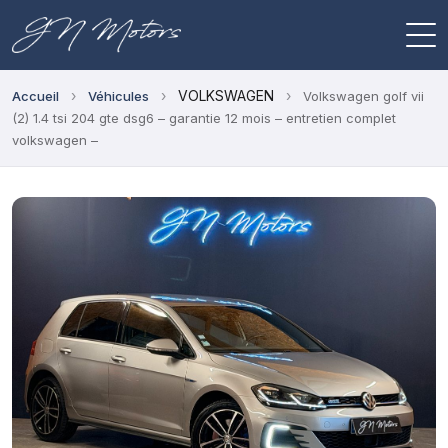
›
›
VOLKSWAGEN
›
Accueil
Véhicules
Volkswagen golf vii
(2) 1.4 tsi 204 gte dsg6 – garantie 12 mois – entretien complet
volkswagen –