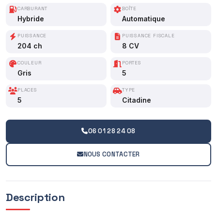
CARBURANT
BOÎTE
Hybride
Automatique
PUISSANCE
PUISSANCE FISCALE
204 ch
8 CV
COULEUR
PORTES
Gris
5
PLACES
TYPE
5
Citadine
06 01 28 24 08
NOUS CONTACTER
Description