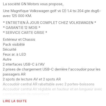
La société GN Motors vous propose,
Une Magnifique Volkswagen golf vii (2) 1.4 tsi 204 gte dsg6-
avec 125 000 KM.
* ENTRETIEN À JOUR COMPLET CHEZ VOLKSWAGEN *
* GARANTIE 12 MOIS *
* SERVICE CARTE GRISE *
Extérieur et Chassis
Pack visibilité
Sécurité
Feux ar. à LED
Autre
2 interfaces USB-C à l'AV
2 prises de chargement USB-C derrière l'accoudoir pour les
passagers AR
2 spots de lecture AV et 2 spots AR
Accoudoir central AR rabattable avec 2 portes-boissons
Accoudoir central AV réglable en hauteur et en longueur avec
compartiment de rangement
Activation automatique du signal de détresse en cas de
LIRE LA SUITE
freinage d'urgence