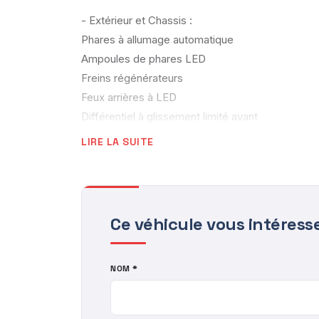
- Extérieur et Chassis :
Phares à allumage automatique
Ampoules de phares LED
Freins régénérateurs
Feux arrières à LED
Différentiel à glissement limité avant
Rétroviseurs extérieurs indexés marche arrière
LIRE LA SUITE
Rétroviseurs extérieurs réglage électrique
Feux de route à LED
Feux clignotants à LED
Feux de croisement à LED
Ce véhicule vous intéress
Rétroviseurs extérieurs chauffants
Feux de croisement automatiques
NOM *
Rétroviseurs rabattables électriquement
Aide parking av/ar
Hayon électrique