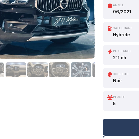
ANNÉE
06/2021
CARBURANT
Hybride
PUISSANCE
211 ch
COULEUR
Noir
PLACES
5