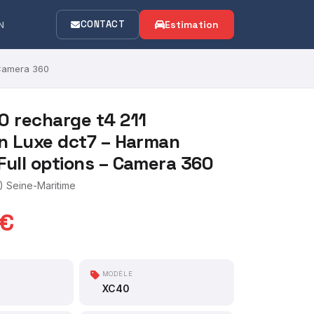
CONTACT
Estimation
N
 Camera 360
0 recharge t4 211
on Luxe dct7 – Harman
Full options – Camera 360
 Seine-Maritime
 €
MODÈLE
XC40