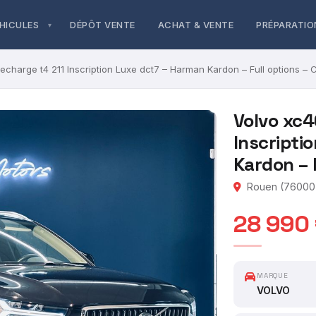
HICULES
DÉPÔT VENTE
ACHAT & VENTE
PRÉPARATIO
echarge t4 211 Inscription Luxe dct7 – Harman Kardon – Full options –
Volvo xc4
Inscripti
Kardon – 
Rouen (76000)
28 990
MARQUE
VOLVO